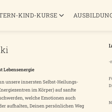
TERN-KIND-KURSE
AUSBILDUN
I
ki
-
st Lebensenergie
F
n unsere innersten Selbst-Heilungs-
D
Energiezentren im Körper) auf sanfte
schwerden, welche Emotionen auch
N
oder aufhalten, Deinen persönlichen Weg