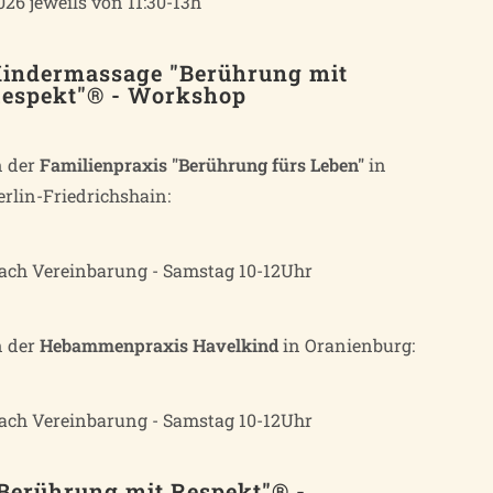
026 jeweils von 11:30-13h
indermassage "Berührung mit
espekt"® - Workshop
n der
Familienpraxis "Berührung fürs Leben"
in
erlin-Friedrichshain:
ach Vereinbarung - Samstag 10-12Uhr
n der
Hebammenpraxis Havelkind
in Oranienburg:
ach Vereinbarung - Samstag 10-12Uhr
Berührung mit Respekt"® -