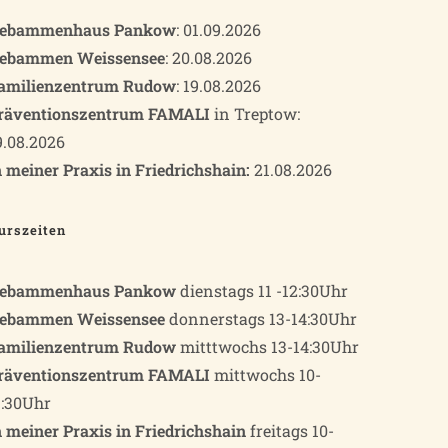
ebammenhaus Pankow
: 01.09.2026
ebammen Weissensee
: 20.08.2026
amilienzentrum Rudow
: 19.08.2026
räventionszentrum FAMALI
in Treptow:
9.08.2026
n meiner Praxis in Friedrichshain:
21.08.2026
urszeiten
ebammenhaus Pankow
dienstags 11 -12:30Uhr
ebammen Weissensee
donnerstags 13-14:30Uhr
amilienzentrum Rudow
mitttwochs 13-14:30Uhr
räventionszentrum FAMALI
mittwochs 10-
1:30Uhr
n meiner Praxis in Friedrichshain
freitags 10-