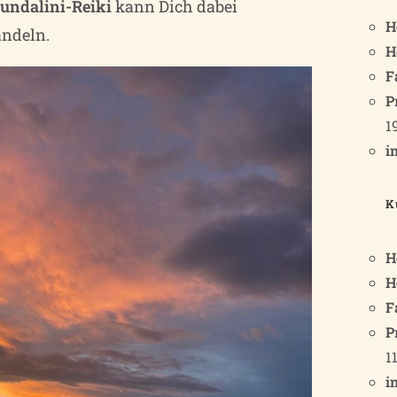
undalini-Reiki
kann Dich dabei
H
andeln.
H
F
P
1
i
K
H
H
F
P
1
i