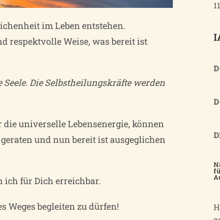
1
ichenheit im Leben entstehen.
I
 respektvolle Weise, was bereit ist
D
e Seele. Die Selbstheilungskräfte werden
D
r die universelle Lebensenergie, können
D
geraten und nun bereit ist ausgeglichen
N
f
A
ich für Dich erreichbar.
es Weges begleiten zu dürfen!
H