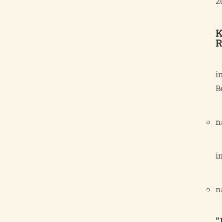
2
K
R
i
B
n
i
n
"